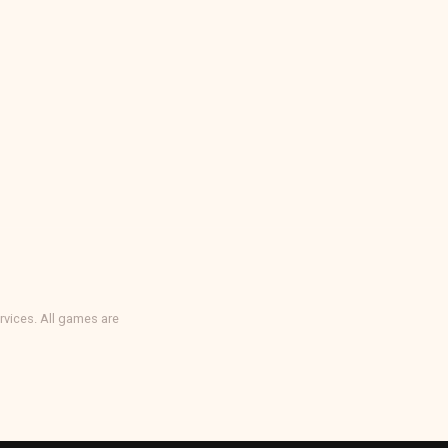
rvices. All games are