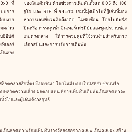
3x3 ที่
 ถึง 100
ปแบบการ
่นที่มอง
ียบง่าย
่มีฟรีส
ผสมผสาน
ะกบช่อง
อียิปต์
หรับการ
ฟีเจอร์
เลือกสปินและการปรับการเดิมพัน
นเป็นสอง
ไกสล็อตคลาสสิกที่ตรงไปตรงมา โดยไม่มีระบบโบนัสที่ซับซ้อนหรือ
บพลวัตความเสี่ยง-ผลตอบแทน ที่การเพิ่มเงินเดิมพันเป็นสองเท่าจะ
ทั่วไปและผู้เล่นเชิงกลยุทธ์
มพันเป็นสองเท่า พร้อมเพิ่มเงินรางวัลสูงสุดจาก 300x เป็น 3000x สร้าง