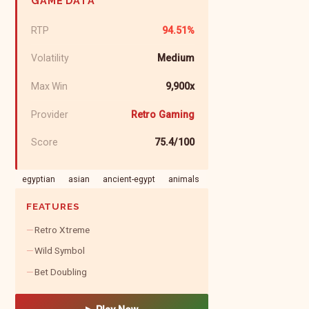
GAME DATA
RTP
94.51%
Volatility
Medium
Max Win
9,900x
Provider
Retro Gaming
Score
75.4/100
egyptian
asian
ancient-egypt
animals
FEATURES
Retro Xtreme
Wild Symbol
Bet Doubling