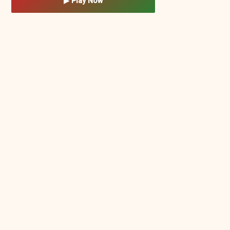
▶ Play Now