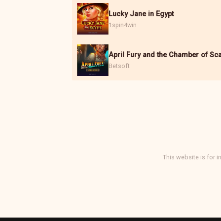
Lucky Jane in Egypt
1spin4win
April Fury and the Chamber of Sc
Betsoft
This website is for 