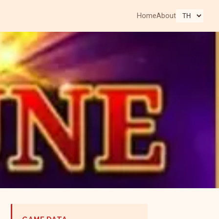
Home
About