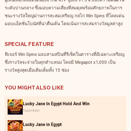
ผู้เล่นเลือกสล็อตนี้เนื่องจากมี RTP สูงถึง 97.3% และความผันผวน
ระดับปานกลาง ซึ่งมอบความเสี่ยงที่สมดุลพร้อมศักยภาพในการ
ชนะรางวัลใหญ่ผ่านการสะสมเหรียญ กลไก Win Spins ที่โดดเด่น
มอบแอ็คชั่นโบนัสที่น่าตื่นเต้น โดยเน้นการสะสมรางวัลมูลค่าสูง
SPECIAL FEATURE
ฟีเจอร์ Win Spins มอบสามสปินที่รีเซ็ตในตารางที่มีเฉพาะเหรียญ
ซึ่งรางวัลจะจ่ายในทุกตำแหน่ง โดยมี Megapot x1,000 เป็น
รางวัลสูงสุดเมื่อเติมเต็มทั้ง 15 ช่อง
YOU MIGHT ALSO LIKE
Lucky Jane In Egypt Hold And Win
1spin4win
Lucky Jane in Egypt