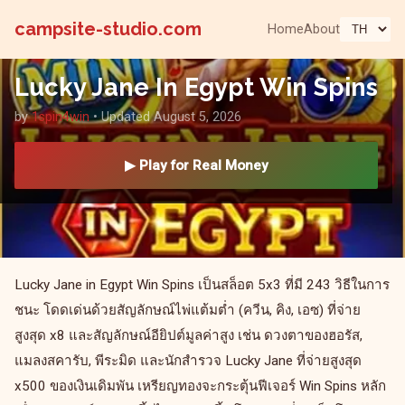
campsite-studio.com
Home
About
Lucky Jane In Egypt Win Spins
by
1spin4win
• Updated August 5, 2026
▶ Play for Real Money
Lucky Jane in Egypt Win Spins เป็นสล็อต 5x3 ที่มี 243 วิธีในการ
ชนะ โดดเด่นด้วยสัญลักษณ์ไพ่แต้มต่ำ (ควีน, คิง, เอซ) ที่จ่าย
สูงสุด x8 และสัญลักษณ์อียิปต์มูลค่าสูง เช่น ดวงตาของฮอรัส,
แมลงสคารับ, พีระมิด และนักสำรวจ Lucky Jane ที่จ่ายสูงสุด
x500 ของเงินเดิมพัน เหรียญทองจะกระตุ้นฟีเจอร์ Win Spins หลัก