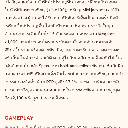
เมื่อสัญลักษณ์สามตัวขึ้นไปปรากฏขึ้น โดยจะเปลี่ยนเป็นโหมด
โบนัสที่มีเฉพาะเหรียญ (x1-x100), เหรียญ Mini jackpot (x100)
และช่องว่าง ผู้เล่นจะได้รับสามสปินที่จะรีเซ็ตเป็นสามครั้งเมื่อมี
เหรียญใหม่ปรากฏขึ้น โดยมีเป้าหมายเพื่อสะสมรางวัลในทุก
ตำแหน่ง การเติมเต็มทั้ง 15 ตำแหน่งจะมอบรางวัล Megapot
x1,000 ภาพประกอบได้รับแรงบันดาลใจจากตำนานเทพเจ้า
อียิปต์โบราณ พร้อมด้วยพีระมิด, แมลงสคารับ และดวงตาของฮ
อรัส ในสไตล์การล่าสมบัติ ควบคู่ไปกับแอนิเมชั่นสล็อตทั่วไป โดด
เด่นด้วยกลไก Win Spins แบบ hold-and-collect ที่ผสานเข้ากับธีม
แตกต่างจากฟรีสปินแบบดั้งเดิมโดยเน้นการสะสมเหรียญมากกว่า
การหมุนวงล้อซ้ำ ด้วย RTP สูงถึง 97.3% และความผันผวนระดับ
ปานกลางถึงสูง สนับสนุนศักยภาพในการชนะที่หลากหลายสูงสุด
ถึง x2,100 หรือสูงกว่าผ่านแจ็คพอต
GAMEPLAY