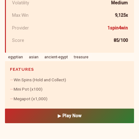
Volatility
Medium
Max Win
9,125x
Provider
1spin4win
Score
85/100
egyptian
asian
ancient-egypt
treasure
FEATURES
Win Spins (Hold and Collect)
Mini Pot (x100)
Megapot (x1,000)
▶ Play Now