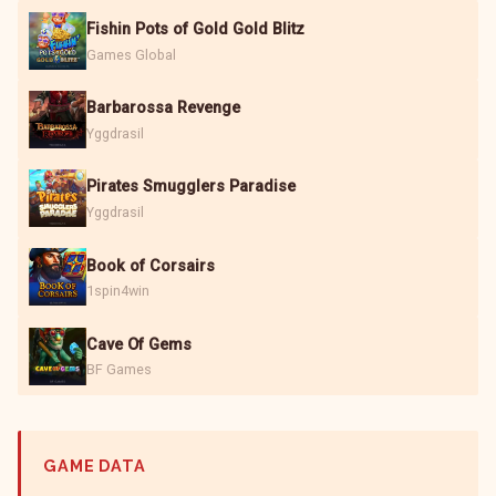
Fishin Pots of Gold Gold Blitz
Games Global
Barbarossa Revenge
Yggdrasil
Pirates Smugglers Paradise
Yggdrasil
Book of Corsairs
1spin4win
Cave Of Gems
BF Games
GAME DATA