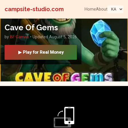
campsite-studio.com
Home
About
Cave Of Gems
by
BF Games
• Updated August 5, 2026
▶ Play for Real Money