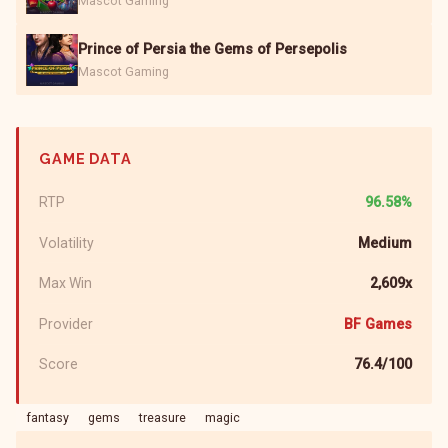
Mascot Gaming
Prince of Persia the Gems of Persepolis
Mascot Gaming
GAME DATA
RTP
96.58%
Volatility
Medium
Max Win
2,609x
Provider
BF Games
Score
76.4/100
fantasy
gems
treasure
magic