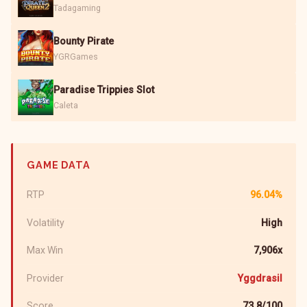
Tadagaming
Bounty Pirate
YGRGames
Paradise Trippies Slot
Caleta
GAME DATA
RTP
96.04%
Volatility
High
Max Win
7,906x
Provider
Yggdrasil
Score
73.8/100