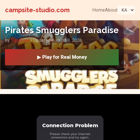
campsite-studio.com
Home
About
Pirates Smugglers Paradise
by
Yggdrasil
• Updated August 9, 2026
▶ Play for Real Money