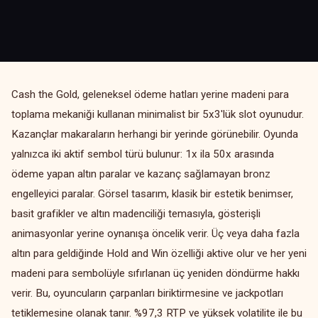
Cash the Gold, geleneksel ödeme hatları yerine madeni para
toplama mekaniği kullanan minimalist bir 5x3'lük slot oyunudur.
Kazançlar makaraların herhangi bir yerinde görünebilir. Oyunda
yalnızca iki aktif sembol türü bulunur: 1x ila 50x arasında
ödeme yapan altın paralar ve kazanç sağlamayan bronz
engelleyici paralar. Görsel tasarım, klasik bir estetik benimser,
basit grafikler ve altın madenciliği temasıyla, gösterişli
animasyonlar yerine oynanışa öncelik verir. Üç veya daha fazla
altın para geldiğinde Hold and Win özelliği aktive olur ve her yeni
madeni para sembolüyle sıfırlanan üç yeniden döndürme hakkı
verir. Bu, oyuncuların çarpanları biriktirmesine ve jackpotları
tetiklemesine olanak tanır. %97,3 RTP ve yüksek volatilite ile bu