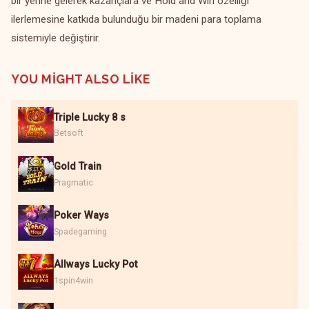
bir yerine gelerek kazançlara ve Hold and Win özelliği
ilerlemesine katkıda bulunduğu bir madeni para toplama
sistemiyle değiştirir.
YOU MIGHT ALSO LIKE
Triple Lucky 8 s
Betsoft
Gold Train
Pragmatic
Poker Ways
Spadegaming
Allways Lucky Pot
1spin4win