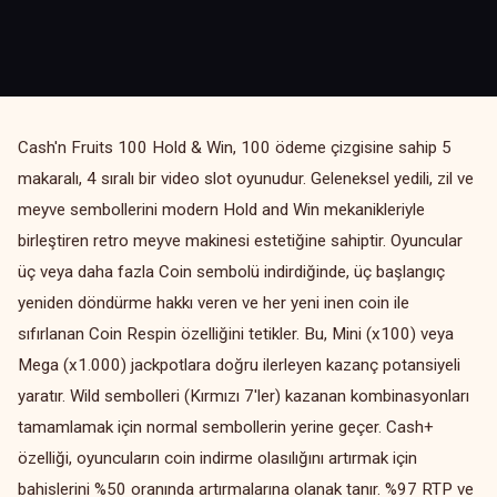
Cash'n Fruits 100 Hold & Win, 100 ödeme çizgisine sahip 5
makaralı, 4 sıralı bir video slot oyunudur. Geleneksel yedili, zil ve
meyve sembollerini modern Hold and Win mekanikleriyle
birleştiren retro meyve makinesi estetiğine sahiptir. Oyuncular
üç veya daha fazla Coin sembolü indirdiğinde, üç başlangıç
yeniden döndürme hakkı veren ve her yeni inen coin ile
sıfırlanan Coin Respin özelliğini tetikler. Bu, Mini (x100) veya
Mega (x1.000) jackpotlara doğru ilerleyen kazanç potansiyeli
yaratır. Wild sembolleri (Kırmızı 7'ler) kazanan kombinasyonları
tamamlamak için normal sembollerin yerine geçer. Cash+
özelliği, oyuncuların coin indirme olasılığını artırmak için
bahislerini %50 oranında artırmalarına olanak tanır. %97 RTP ve