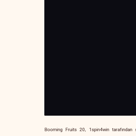
Booming Fruits 20, 1spin4win tarafından 
oyun atmosferi yaratır. %97,21 RTP ve orta vo