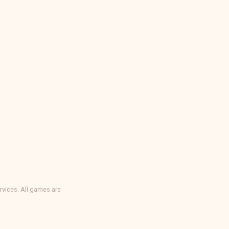
rvices. All games are