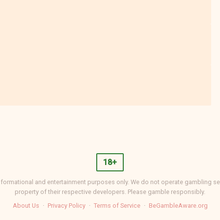
18+
informational and entertainment purposes only. We do not operate gambling se
property of their respective developers. Please gamble responsibly.
About Us
·
Privacy Policy
·
Terms of Service
·
BeGambleAware.org