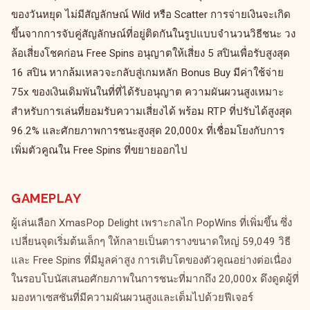
ของวันหยุด ไม่มีสัญลักษณ์ Wild หรือ Scatter การจ่ายเงินจะเกิด
ขึ้นจากการจับคู่สัญลักษณ์ที่อยู่ติดกันในรูปแบบจำนวนวิธีชนะ วง
ล้อเสี่ยงโชคก่อน Free Spins อนุญาตให้เสี่ยง 5 สปินเพื่อรับสูงสุด
16 สปิน หากล้มเหลวจะกลับสู่เกมหลัก Bonus Buy มีค่าใช้จ่าย
75x ของเงินเดิมพันในที่ที่ได้รับอนุญาต ความผันผวนสูงเหมาะ
สำหรับการเล่นที่ยอมรับความเสี่ยงได้ พร้อม RTP ที่ปรับได้สูงสุด
96.2% และศักยภาพการชนะสูงสุด 20,000x ที่เชื่อมโยงกับการ
เพิ่มตัวคูณใน Free Spins ที่ขยายออกไป
GAMEPLAY
ผู้เล่นเลือก XmasPop Delight เพราะกลไก PopWins ที่เพิ่มขึ้น ซึ่ง
เปลี่ยนจุดเริ่มต้นเล็กๆ ให้กลายเป็นตารางขนาดใหญ่ 59,049 วิธี
และ Free Spins ที่มีมูลค่าสูง การเติบโตของตัวคูณอย่างต่อเนื่อง
ในรอบโบนัสเสนอศักยภาพในการชนะที่มากถึง 20,000x ดึงดูดผู้ที่
มองหาเซสชันที่มีความผันผวนสูงและเต็มไปด้วยฟีเจอร์