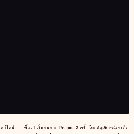
เพย์ไลน์
ณ์เครดิต