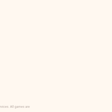
rvices. All games are