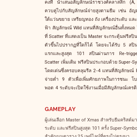
คงที่ นำเสนอสัญลักษณ์ราชวงศ์คลาสสิก (A
หรือแจ็คพอตใหม่ (Mini, Midi, Grand, Mega) จะร
ควบคู่ไปกับสัญลักษณ์จ่ายสูงตามธีม เช่น อั
นับ ซึ่งอาจทำให้เต็มหน้าจอเพื่อรับรางวัลสูงส
ใต้แว่นขยาย เหรียญทอง ถัง เครื่องประดับ แล
ประกอบเพิ่มเติม ได้แก่ ตัวเลือก Buy Bo
ฟ้า สัญลักษณ์ Wild แทนที่สัญลักษณ์อื่นทั้งหม
คุณสมบัติ Risk/Gamble สำหรับการเพิ่มเงินราง
ที่ Scatter ที่แสดงเป็น Master จะกระตุ้นฟรีสปินเ
สองเท่า ภาพประกอบใช้สุนทรียภาพคริสต์มาสที่ร
ตัวขึ้นไปปรากฏที่ใดก็ได้ โดยจะได้รับ 5 สป
พร้อมลวดลายวันหยุด เกล็ดหิมะ และแอนิเมชั่นที
แรกและสูงสุด 101 สปินผ่านการ Re-trigg
ชีวา ควบคู่ไปกับเอฟเฟกต์เสียงที่ร่าเริง โดดเ
Scatter เพิ่มเติม ฟรีสปินประกอบด้วย Super-Sy
กลไก Super-Symbol ในฟรีสปินและการสะสม
โดดเด่นซึ่งครอบคลุมรีล 2-4 แทนที่สัญลักษณ์ R
แบบ Respin ผสมผสานเพย์ไลน์แบบดั้งเดิมเข้
จ่ายต่ำ 9 ตัวเพื่อเพิ่มศักยภาพในการชนะ โบ
พอต 4 ระดับจะเปิดใช้งานเมื่อมีสัญลักษณ์เครดิ
GAMEPLAY
ผู้เล่นเลือก Master of Xmas สำหรับธีมคริสต์
ระดับ และฟรีสปินสูงสุด 101 ครั้ง Super-Sym
สำคัญบนตาราง 25 เพย์ไลน์ที่ตรงไปตรงมา