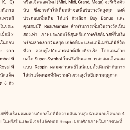
, K, Q)
ีเซ็ตตัว
ญมณีภาย
ุด องค์
ะแหวนสี
nus และ
ด ในขณะ
วัลเป็น
มื่อมี 3
ื่นเริง
ินในตอน
่มีชีวิต
er จาก
ด่นด้วย
mbol ที่
แจ็คพอต
oyal ที่
ากับการ
นัสแจ็ค
ไล่ล่าแจ็คพอตที่มีความผันผวนสูงในธีมตามฤดูกาล
ต 6 ตัว
มาสที่รื่นเริง ผสมผสานกับกลไกที่มีความผันผวนสูง นำเสนอแจ็คพอต 4
bol ในฟรีสปินและฟีเจอร์แจ็คพอต Respin มอบศักยภาพในการชนะที่