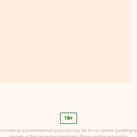
18+
informational and entertainment purposes only. We do not operate gambling se
property of their respective developers. Please gamble responsibly.