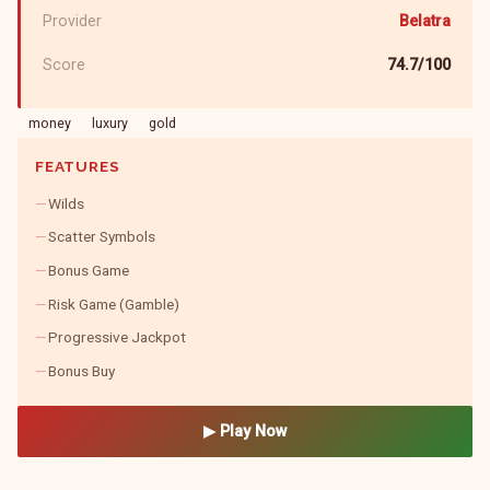
Provider
Belatra
Score
74.7/100
money
luxury
gold
FEATURES
Wilds
Scatter Symbols
Bonus Game
Risk Game (Gamble)
Progressive Jackpot
Bonus Buy
▶ Play Now