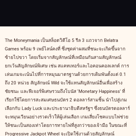
The Moneymania เป็นสล็อตวิดีโอ 5 รีล 3 แถวจาก Belatra
Games พร้อม 9 เพย์ไลน์คงที่ ซึ่งชุดค่าผสมที่ชนะจะเกิดขึ้นจาก
ซ้ายไปขวา โดยเริ่มจากสัญลักษณ์ที่เหมือนกันสามสัญลักษณ์
ยกเว้นสัญลักษณ์พิเศษ เช่น สแคทเทอร์และไอคอนคอลเลกต์ การ
เล่นเกมจะเน้นไปที่การหมุนมาตรฐานด้วยการเดิมพันตั้งแต่ 0.1
ถึง 20 หน่วย สัญลักษณ์ Wild จะใช้แทนสัญลักษณ์อื่นเพื่อสร้าง
ชัยชนะ และฟีเจอร์พิเศษรวมถึงโบนัส 'Monetary Happiness' ที่
เรียกใช้โดยการสะสมเศษธนบัตร 2 ดอลลาร์สามชิ้น นำไปสู่เกม
เลือกกับ Lady Luck และประธานาธิบดีสหรัฐฯ ซึ่งธนบัตรดอลลาร์
จะหมุนเวียนอย่างรวดเร็วให้ผู้เล่นเลือก เกมเสี่ยงโชคแบบไพ่ช่วย
ให้ชนะเป็นสองเท่าโดยการทายไพ่ที่สูงกว่าของเจ้ามือ ในขณะที่
Progressive Jackpot Wheel จะเปิดใช้งานด้วยสัญลักษณ์