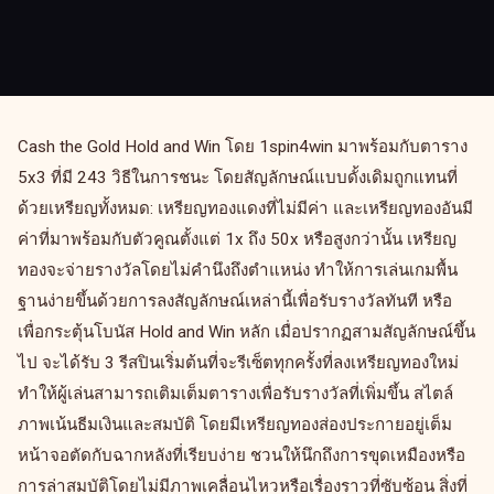
Cash the Gold Hold and Win โดย 1spin4win มาพร้อมกับตาราง
5x3 ที่มี 243 วิธีในการชนะ โดยสัญลักษณ์แบบดั้งเดิมถูกแทนที่
ด้วยเหรียญทั้งหมด: เหรียญทองแดงที่ไม่มีค่า และเหรียญทองอันมี
ค่าที่มาพร้อมกับตัวคูณตั้งแต่ 1x ถึง 50x หรือสูงกว่านั้น เหรียญ
ทองจะจ่ายรางวัลโดยไม่คำนึงถึงตำแหน่ง ทำให้การเล่นเกมพื้น
ฐานง่ายขึ้นด้วยการลงสัญลักษณ์เหล่านี้เพื่อรับรางวัลทันที หรือ
เพื่อกระตุ้นโบนัส Hold and Win หลัก เมื่อปรากฏสามสัญลักษณ์ขึ้น
ไป จะได้รับ 3 รีสปินเริ่มต้นที่จะรีเซ็ตทุกครั้งที่ลงเหรียญทองใหม่
ทำให้ผู้เล่นสามารถเติมเต็มตารางเพื่อรับรางวัลที่เพิ่มขึ้น สไตล์
ภาพเน้นธีมเงินและสมบัติ โดยมีเหรียญทองส่องประกายอยู่เต็ม
หน้าจอตัดกับฉากหลังที่เรียบง่าย ชวนให้นึกถึงการขุดเหมืองหรือ
การล่าสมบัติโดยไม่มีภาพเคลื่อนไหวหรือเรื่องราวที่ซับซ้อน สิ่งที่