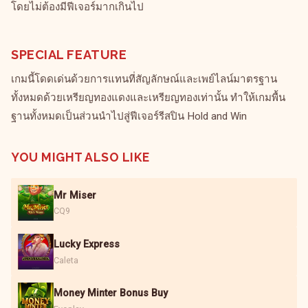
โดยไม่ต้องมีฟีเจอร์มากเกินไป
SPECIAL FEATURE
เกมนี้โดดเด่นด้วยการแทนที่สัญลักษณ์และเพย์ไลน์มาตรฐาน
ทั้งหมดด้วยเหรียญทองแดงและเหรียญทองเท่านั้น ทำให้เกมพื้น
ฐานทั้งหมดเป็นส่วนนำไปสู่ฟีเจอร์รีสปิน Hold and Win
YOU MIGHT ALSO LIKE
Mr Miser
CQ9
Lucky Express
Caleta
Money Minter Bonus Buy