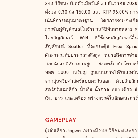
243 วิธีชนะ เปิดตัวเมื่อวันที่ 31 ธันวาคม 2020
เคลื่อนไหวที่ราบรื่นและการปรับให้เหมา
ตั้งแต่ 0.30 ถึง 150.00 และ RTP 96.00% การ
HTML5 ทำให้มั่นใจได้ถึงความเข้ากันได้กับอุ
เน้นที่การหมุนมาตรฐาน โดยการชนะจะเกิด
สก์ท็อป แท็บเล็ต และมือถือ สิ่งที่ทำให้ Jing
การจับคู่สัญลักษณ์ในจำนวนวิธีที่หลากหลาย ส
ต่างคือจำนวนไลน์ที่สูง ซึ่งให้โอกาสใน
โดยสัญลักษณ์ Wild ที่ใช้แทนสัญลักษณ์อ
มากกว่าสล็อตแบบเพย์ไลน์ดั้งเดิม ควบคู่ไปกับ
สัญลักษณ์ Scatter ที่จะกระตุ้น Free Spi
หลัก เช่น ตัวคูณและสัญลักษณ์ Scatter ในธีมที
ผันผวนระดับปานกลางถึงสูง หมายถึงการจ่ายเงิ
วัฒนธรรม แม้ว่าจะขาดกลไกที่ซับซ้อ
บ่อยนักแต่มีศักยภาพสูง สอดคล้องกับโครงสร
Megaways หรือ cascading reels ที่พบในคู่แข
พอต 5000 เหรียญ รูปแบบภาพได้รับแรงบั
ได้รับการรับรองความยุติธรรม มอบประสบการณ
จากสุนทรียศาสตร์แบบตะวันออก ด้วยสัญลักษ
เชื่อถือและน่าตื่นเต้นโดยไม่มีโปรเกรสซีฟ
สดใสในเฉดสีดำ น้ำเงิน น้ำตาล ทอง เขียว ม
เงิน ขาว และเหลือง สร้างสรรค์ในลักษณะการ
GAMEPLAY
ผู้เล่นเลือก Jingwei เพราะมี 243 วิธีชนะแล