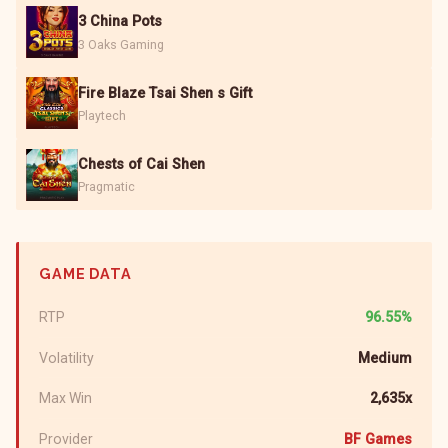
3 China Pots
3 Oaks Gaming
Fire Blaze Tsai Shen s Gift
Playtech
Chests of Cai Shen
Pragmatic
GAME DATA
RTP
96.55%
Volatility
Medium
Max Win
2,635x
Provider
BF Games