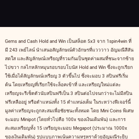
Gems and Cash Hold and Win เป็นสล็อต 5x3 จาก 1spin4win ที่
มี 243 เพย์ไลน์ นำเสนอสัญลักษณ์ตัวอักษรที่แวววาว อัญมณีสีสัน
สดใส และสัญลักษณ์เหรียญที่รวมกันเป็นชุดค่าผสมที่ชนะจากซ้าย
ไปขวา กลไกหลักหมุนรอบรอบโบนัส Hold and Win ซึ่งจะถูกเรียก
ใช้เมื่อได้สัญลักษณ์เหรียญ 3 ตัวขึ้นไป ซึ่งจะมอบ 3 สปินฟรีเริ่ม
ต้น โดยเหรียญที่เรียกใช้จะล็อคเข้าที่ และเหรียญใหม่แต่ละ
เหรียญจะรีเซ็ตตัวนับสปินฟรีเป็น 3 สปินต่อไปจนกว่าจะไม่มีสปิน
ฟรีเหลืออยู่ หรือตำแหน่งทั้ง 15 ตำแหน่งเต็ม ในระหว่างฟีเจอร์นี้
มูลค่าเหรียญจะถูกสะสมเพื่อชัยชนะทั้งหมด โดย Mini Coins พิเศษ
จะมอบ Minipot (โดยทั่วไปคือ 100x ของเงินเดิมพัน) และการ
สะสมเหรียญทั้ง 15 เหรียญจะมอบ Megapot (ประมาณ 1000x
ของเงินเดิมพัน) รูปแบบภาพเน้นความหรูหราด้วยอัญมณีระยิบ