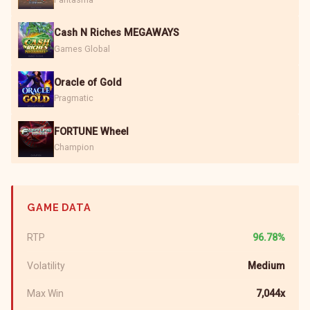
Cash N Riches MEGAWAYS
Games Global
Oracle of Gold
Pragmatic
FORTUNE Wheel
Champion
GAME DATA
RTP
96.78%
Volatility
Medium
Max Win
7,044x