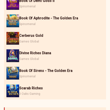
Book Of Demi Gods II
Spinomenal
Book Of Aphrodite - The Golden Era
Spinomenal
Cerberus Gold
Games Global
Divine Riches Diana
Games Global
Book Of Sirens - The Golden Era
Spinomenal
Scarab Riches
3 Oaks Gaming