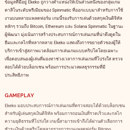
ข้อมูลที่มีอยู่ Ekeko ถูกวางตำแหน่งให้เป็นส่วนหนึ่งของกลุ่มเกม
คาสิโนระดับพรีเมียมของ Spinmatic ที่ออกแบบมาสำหรับการใช้
งานบนหลายแพลตฟอร์ม เกมนี้รองรับการเล่นด้วยสกุลเงินดิจิทัล
หลักๆ รวมถึง Bitcoin, Ethereum และ Solana Spinmatic ในฐานะ
ผู้พัฒนา มุ่งเน้นการสร้างประสบการณ์การเล่นเกมที่น่าดึงดูดใน
ธีมและกลไกที่หลากหลาย Ekeko แสดงถึงการขยายตัวของผู้ให้
บริการเข้าสู่สภาพแวดล้อมการเล่นเกมแบบคริปโตโดยเฉพาะ
เพื่อตอบสนองผู้เล่นที่มองหาช่วงเวลาการเล่นเกมที่โปร่งใส ตรวจ
สอบได้ด้วยบล็อกเชน พร้อมการประมวลผลธุรกรรมที่มี
ประสิทธิภาพ
GAMEPLAY
Ekeko มอบประสบการณ์การเล่นเกมที่ตรวจสอบได้ด้วยบล็อกเชน
สำหรับผู้เล่นสกุลเงินดิจิทัล พร้อมการถอนเงินที่รวดเร็วและกลไก
ความยุติธรรมที่โปร่งใส เกมนี้สามารถเข้าถึงได้ผ่านตัวเลือกการ
ชำระเงินด้วยคริปโตหลายรายการบนแพลตฟอร์ม Bitcino