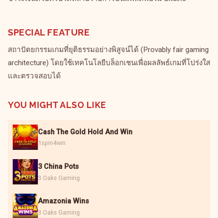
SPECIAL FEATURE
สถาปัตยกรรมเกมที่ยุติธรรมอย่างพิสูจน์ได้ (Provably fair gaming
architecture) โดยใช้เทคโนโลยีบล็อกเชนเพื่อผลลัพธ์เกมที่โปร่งใส
และตรวจสอบได้
YOU MIGHT ALSO LIKE
Cash The Gold Hold And Win
1spin4win
3 China Pots
3 Oaks Gaming
Amazonia Wins
3 Oaks Gaming