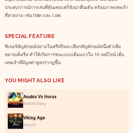
ประสบการณ์การเล่นที่คุ้นเคยแต่ก็ยังน่าตื่นเต้น พร้อมภาพเทพเจ้า
ที่สวยงาม เช่น Odin และ Loki
SPECIAL FEATURE
ฟีเจอร์สัญลักษณ์ขยายในฟรีสปินจะเลือกสัญลักษณ์หนึ่งตัวเพื่อ
ขยายเต็มรีล ทำให้เกิดการชนะแบบเต็มแถวใน 10 เพย์ไลน์ เมื่อ
เทพเจ้าที่มีมูลค่าสูงปรากฏขึ้น
YOU MIGHT ALSO LIKE
Anubis Vs Horus
Barbara Bang
Viking Age
Betsoft