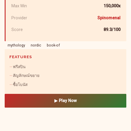
Max Win
150,000x
Provider
Spinomenal
Score
89.3/100
mythology
nordic
book-of
FEATURES
ฟรีสปิน
สัญลักษณ์ขยาย
ซื้อโบนัส
▶ Play Now