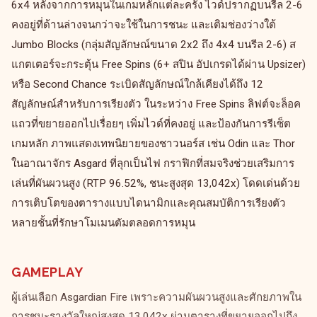
6x4 หลังจากการหมุนในเกมหลักแต่ละครั้ง ไวด์ปรากฏบนรีล 2-6
คงอยู่ที่ด้านล่างจนกว่าจะใช้ในการชนะ และเติมช่องว่างใต้
Jumbo Blocks (กลุ่มสัญลักษณ์ขนาด 2x2 ถึง 4x4 บนรีล 2-6) ส
แกตเตอร์จะกระตุ้น Free Spins (6+ สปิน อัปเกรดได้ผ่าน Upsizer)
หรือ Second Chance ระเบิดสัญลักษณ์ใกล้เคียงได้ถึง 12
สัญลักษณ์สำหรับการเรียงตัว ในระหว่าง Free Spins ลิฟต์จะล็อค
แถวที่ขยายออกไปเรื่อยๆ เพิ่มไวด์ที่คงอยู่ และป้องกันการรีเซ็ต
เกมหลัก ภาพแสดงเทพนิยายของชาวนอร์ส เช่น Odin และ Thor
ในอาณาจักร Asgard ที่ลุกเป็นไฟ กราฟิกที่สมจริงช่วยเสริมการ
เล่นที่ผันผวนสูง (RTP 96.52%, ชนะสูงสุด 13,042x) โดดเด่นด้วย
การเติบโตของตารางแบบไดนามิกและคุณสมบัติการเรียงตัว
หลายชั้นที่รักษาโมเมนตัมตลอดการหมุน
GAMEPLAY
ผู้เล่นเลือก Asgardian Fire เพราะความผันผวนสูงและศักยภาพใน
การชนะรางวัลใหญ่สูงสุด 13,042x ผ่านตารางที่ขยายออกไปถึง