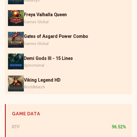
Galaxsys
Freya Valhalla Queen
Games Global
Gates of Asgard Power Combo
Games Global
Demi Gods III - 15 Lines
Spinomenal
Viking Legend HD
WorldMatch
GAME DATA
RTP
96.52%