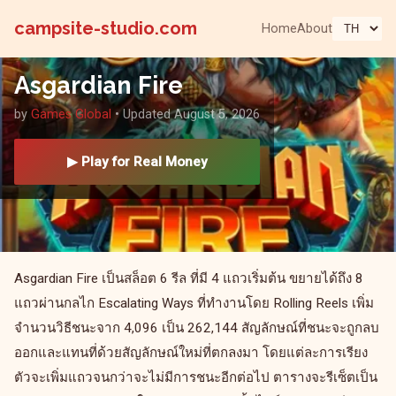
campsite-studio.com
Home
About
Asgardian Fire
by
Games Global
• Updated August 5, 2026
▶ Play for Real Money
Asgardian Fire เป็นสล็อต 6 รีล ที่มี 4 แถวเริ่มต้น ขยายได้ถึง 8
แถวผ่านกลไก Escalating Ways ที่ทำงานโดย Rolling Reels เพิ่ม
จำนวนวิธีชนะจาก 4,096 เป็น 262,144 สัญลักษณ์ที่ชนะจะถูกลบ
ออกและแทนที่ด้วยสัญลักษณ์ใหม่ที่ตกลงมา โดยแต่ละการเรียง
ตัวจะเพิ่มแถวจนกว่าจะไม่มีการชนะอีกต่อไป ตารางจะรีเซ็ตเป็น