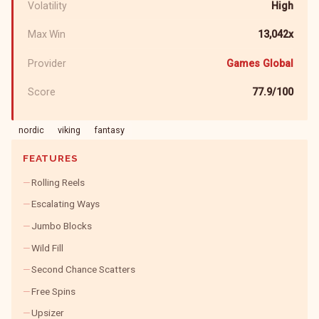
Volatility
High
Max Win
13,042x
Provider
Games Global
Score
77.9/100
nordic
viking
fantasy
FEATURES
Rolling Reels
Escalating Ways
Jumbo Blocks
Wild Fill
Second Chance Scatters
Free Spins
Upsizer