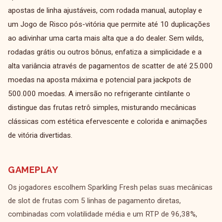
apostas de linha ajustáveis, com rodada manual, autoplay e
um Jogo de Risco pós-vitória que permite até 10 duplicações
ao adivinhar uma carta mais alta que a do dealer. Sem wilds,
rodadas grátis ou outros bônus, enfatiza a simplicidade e a
alta variância através de pagamentos de scatter de até 25.000
moedas na aposta máxima e potencial para jackpots de
500.000 moedas. A imersão no refrigerante cintilante o
distingue das frutas retrô simples, misturando mecânicas
clássicas com estética efervescente e colorida e animações
de vitória divertidas.
GAMEPLAY
Os jogadores escolhem Sparkling Fresh pelas suas mecânicas
de slot de frutas com 5 linhas de pagamento diretas,
combinadas com volatilidade média e um RTP de 96,38%,