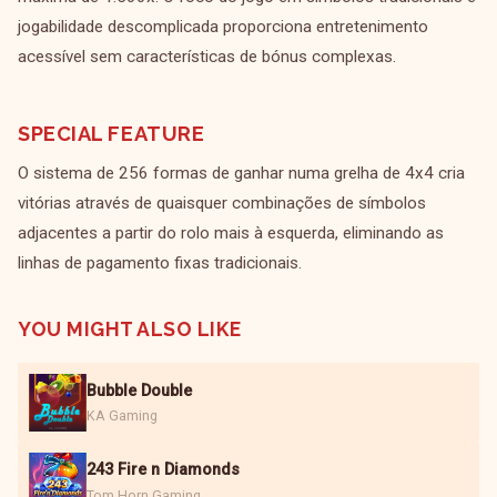
jogabilidade descomplicada proporciona entretenimento
acessível sem características de bónus complexas.
SPECIAL FEATURE
O sistema de 256 formas de ganhar numa grelha de 4x4 cria
vitórias através de quaisquer combinações de símbolos
adjacentes a partir do rolo mais à esquerda, eliminando as
linhas de pagamento fixas tradicionais.
YOU MIGHT ALSO LIKE
Bubble Double
KA Gaming
243 Fire n Diamonds
Tom Horn Gaming