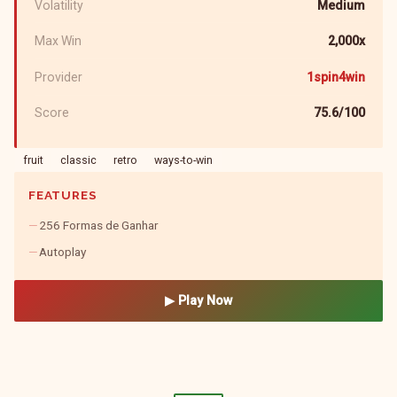
Volatility
Medium
Max Win
2,000x
Provider
1spin4win
Score
75.6/100
fruit
classic
retro
ways-to-win
FEATURES
256 Formas de Ganhar
Autoplay
▶ Play Now