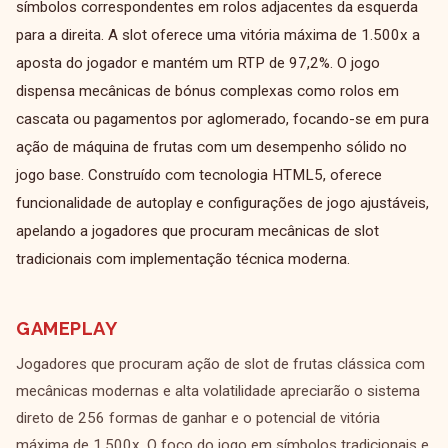
símbolos correspondentes em rolos adjacentes da esquerda
para a direita. A slot oferece uma vitória máxima de 1.500x a
aposta do jogador e mantém um RTP de 97,2%. O jogo
dispensa mecânicas de bónus complexas como rolos em
cascata ou pagamentos por aglomerado, focando-se em pura
ação de máquina de frutas com um desempenho sólido no
jogo base. Construído com tecnologia HTML5, oferece
funcionalidade de autoplay e configurações de jogo ajustáveis,
apelando a jogadores que procuram mecânicas de slot
tradicionais com implementação técnica moderna.
GAMEPLAY
Jogadores que procuram ação de slot de frutas clássica com
mecânicas modernas e alta volatilidade apreciarão o sistema
direto de 256 formas de ganhar e o potencial de vitória
máxima de 1.500x. O foco do jogo em símbolos tradicionais e