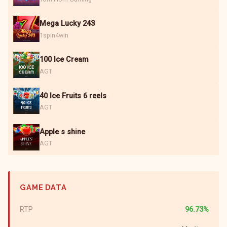
Mega Lucky 243
1spin4win
100 Ice Cream
AGT
40 Ice Fruits 6 reels
AGT
Apple s shine
AGT
GAME DATA
RTP
96.73%