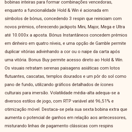
bobinas inteiras para formar combinações vencedoras,
enquanto a funcionalidade Hold & Win é acionada em
símbolos de bónus, concedendo 3 respin que reiniciam com
novos prémios, oferecendo jackpots Mini, Major, Mega e Ultra
até 10.000x a aposta. Bónus Instantâneos concedem prémios
em dinheiro em quatro níveis, e uma opção de Gamble permite
duplicar vitórias adivinhando a cor ou o naipe da carta após
uma vitória. Bonus Buy permite acesso direto ao Hold & Win.
Os visuais retratam serenas paisagens asiáticas com lotos
flutuantes, cascatas, templos dourados e um pôr do sol como
pano de fundo, utilizando gráficos detalhados de ícones
culturais para imersão. Volatilidade média-alta adequa-se a
diversos estilos de jogo, com RTP variável até 96,51% e
otimização móvel. Destaca-se pela sua sexta bobina extra que
aumenta o potencial de ganhos em relação aos antecessores,
misturando linhas de pagamento clássicas com respins