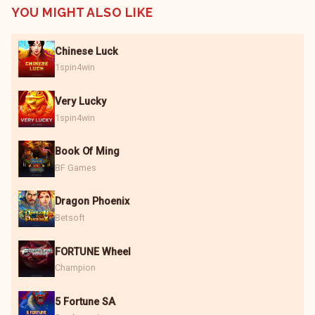
YOU MIGHT ALSO LIKE
Chinese Luck
1spin4win
Very Lucky
1spin4win
Book Of Ming
BF Games
Dragon Phoenix
Betsoft
FORTUNE Wheel
Champion
5 Fortune SA