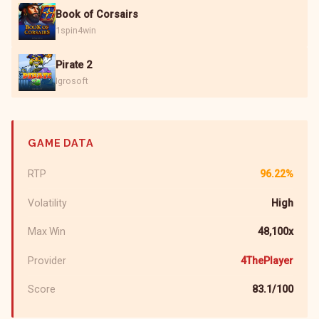
Book of Corsairs
1spin4win
Pirate 2
Igrosoft
GAME DATA
RTP
96.22%
Volatility
High
Max Win
48,100x
Provider
4ThePlayer
Score
83.1/100