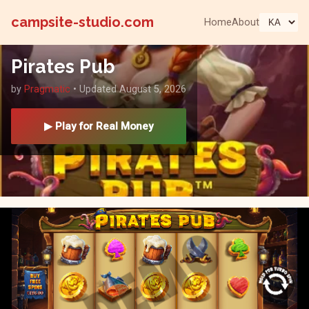
campsite-studio.com
Home
About
Pirates Pub
by
Pragmatic
• Updated August 5, 2026
▶ Play for Real Money