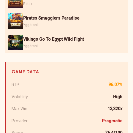
Relax
Pirates Smugglers Paradise
Yggdrasil
Vikings Go To Egypt Wild Fight
Yggdrasil
GAME DATA
RTP
96.07%
Volatility
High
Max Win
13,320x
Provider
Pragmatic
Score
76.4/100