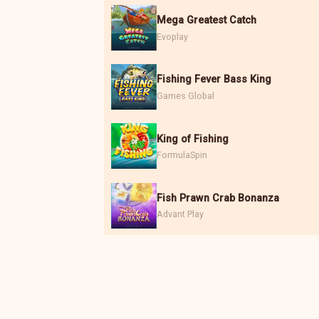
Mega Greatest Catch
Evoplay
Fishing Fever Bass King
Games Global
King of Fishing
FormulaSpin
Fish Prawn Crab Bonanza
Advant Play