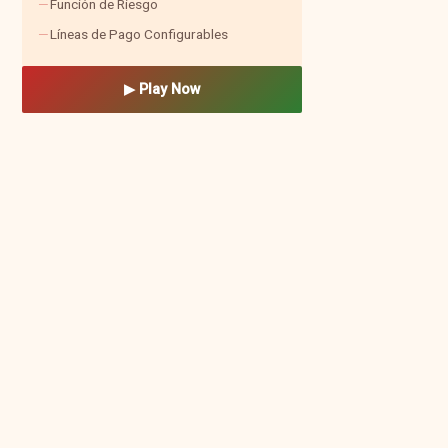
Función de Riesgo
Líneas de Pago Configurables
▶ Play Now