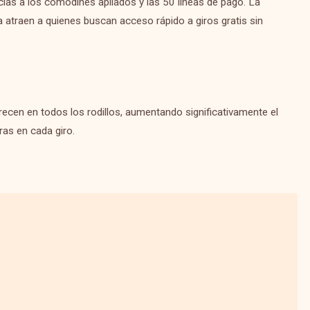
cias a los comodines apilados y las 50 líneas de pago. La
 atraen a quienes buscan acceso rápido a giros gratis sin
recen en todos los rodillos, aumentando significativamente el
as en cada giro.