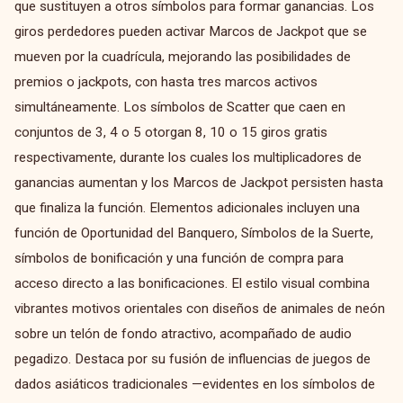
que sustituyen a otros símbolos para formar ganancias. Los
giros perdedores pueden activar Marcos de Jackpot que se
mueven por la cuadrícula, mejorando las posibilidades de
premios o jackpots, con hasta tres marcos activos
simultáneamente. Los símbolos de Scatter que caen en
conjuntos de 3, 4 o 5 otorgan 8, 10 o 15 giros gratis
respectivamente, durante los cuales los multiplicadores de
ganancias aumentan y los Marcos de Jackpot persisten hasta
que finaliza la función. Elementos adicionales incluyen una
función de Oportunidad del Banquero, Símbolos de la Suerte,
símbolos de bonificación y una función de compra para
acceso directo a las bonificaciones. El estilo visual combina
vibrantes motivos orientales con diseños de animales de neón
sobre un telón de fondo atractivo, acompañado de audio
pegadizo. Destaca por su fusión de influencias de juegos de
dados asiáticos tradicionales —evidentes en los símbolos de