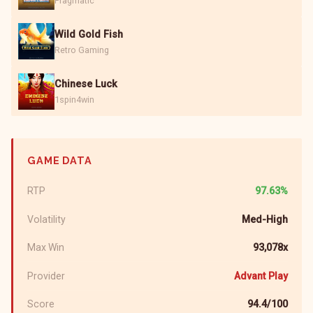
Pragmatic
Wild Gold Fish
Retro Gaming
Chinese Luck
1spin4win
GAME DATA
RTP
97.63%
Volatility
Med-High
Max Win
93,078x
Provider
Advant Play
Score
94.4/100