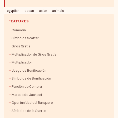
egyptian
ocean
asian
animals
FEATURES
Comodín
Símbolos Scatter
Giros Gratis
Multiplicador de Giros Gratis
Multiplicador
Juego de Bonificación
Símbolos de Bonificación
Función de Compra
Marcos de Jackpot
Oportunidad del Banquero
Símbolos de la Suerte