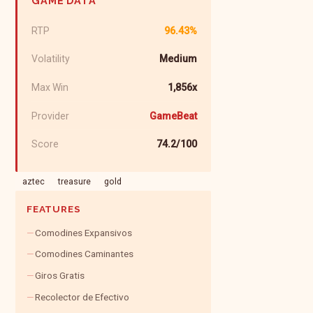
GAME DATA
RTP
96.43%
Volatility
Medium
Max Win
1,856x
Provider
GameBeat
Score
74.2/100
aztec
treasure
gold
FEATURES
Comodines Expansivos
Comodines Caminantes
Giros Gratis
Recolector de Efectivo