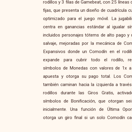
rodillos y 3 filas de Gamebeat, con 25 líneas
pueden activar Giros Gratis directamente a t
fijas, que presenta un diseño de cuadrícula 
Compra de Bonificación por 100x la apue
optimizado para el juego móvil. La jugabil
estilo visual muestra símbolos bell
centra en ganancias estándar al igualar sí
elaborados que evocan antiguas civiliz
incluidos personajes tótems de alto pago y 
aztecas o tótems con tesoros de oro, ambi
salvaje, mejoradas por la mecánica de Co
contra un telón de fondo colorido que funcio
Expansivos donde un Comodín en el rodil
perfección en todos los dispositivos. Dest
expande para cubrir todo el rodillo, re
sus Comodines Caminantes Expansivos s
símbolos de Monedas con valores de 1x a
pero efectivos combinados con la recolec
apuesta y otorga su pago total. Los Co
efectivo, volatilidad media que equilibra la fr
también caminan hacia la izquierda a través
y el tamaño de las ganancias, y una i
rodillos durante las Giros Gratis, activa
compacta ideal para sesiones rá
símbolos de Bonificación, que otorgan sei
distinguiéndolo como un todoterreno eficie
inicialmente. Una función de Última Opor
otorga un giro final si un solo Comodín ca