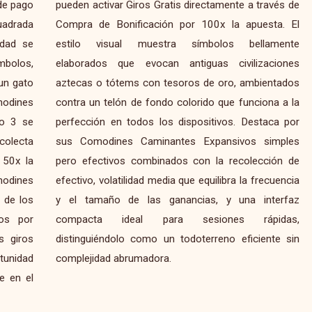
 de pago
ravés de
cuadrada
sta. El
idad se
amente
mbolos,
aciones
un gato
entados
modines
na a la
lo 3 se
aca por
colecta
imples
 50x la
ción de
modines
ecuencia
 de los
nterfaz
dos por
pidas,
s giros
nte sin
tunidad
complejidad abrumadora.
e en el