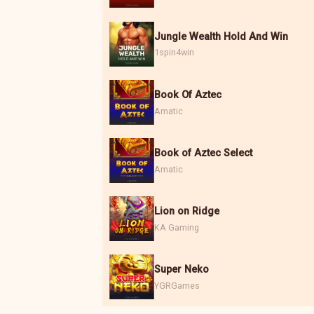
Jungle Wealth Hold And Win
1spin4win
Book Of Aztec
Amatic
Book of Aztec Select
Amatic
Lion on Ridge
KA Gaming
Super Neko
YGRGames