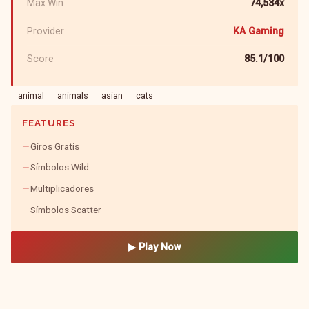
Max Win
74,534x
Provider
KA Gaming
Score
85.1/100
animal
animals
asian
cats
FEATURES
Giros Gratis
Símbolos Wild
Multiplicadores
Símbolos Scatter
▶ Play Now