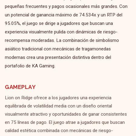
pequeñas frecuentes y pagos ocasionales más grandes. Con
un potencial de ganancia máximo de 74.534x y un RTP del
95.05%, el juego se dirige a jugadores que buscan una
experiencia visualmente pulida con dinámicas de riesgo-
recompensa moderadas. La combinación de simbolismo
asiático tradicional con mecánicas de tragamonedas
modernas crea una presentación distintiva dentro del
portafolio de KA Gaming.
GAMEPLAY
Lion on Ridge ofrece a los jugadores una experiencia
equilibrada de volatilidad media con un diseño oriental
visualmente atractivo y oportunidades de ganar consistentes
en 75 líneas de pago. El juego atrae a jugadores que buscan
calidad estética combinada con mecánicas de riesgo-