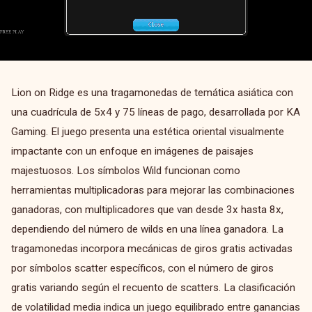
Lion on Ridge es una tragamonedas de temática asiática con
una cuadrícula de 5x4 y 75 líneas de pago, desarrollada por KA
Gaming. El juego presenta una estética oriental visualmente
impactante con un enfoque en imágenes de paisajes
majestuosos. Los símbolos Wild funcionan como
herramientas multiplicadoras para mejorar las combinaciones
ganadoras, con multiplicadores que van desde 3x hasta 8x,
dependiendo del número de wilds en una línea ganadora. La
tragamonedas incorpora mecánicas de giros gratis activadas
por símbolos scatter específicos, con el número de giros
gratis variando según el recuento de scatters. La clasificación
de volatilidad media indica un juego equilibrado entre ganancias