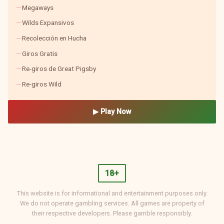
Megaways
Wilds Expansivos
Recolección en Hucha
Giros Gratis
Re-giros de Great Pigsby
Re-giros Wild
▶ Play Now
18+
This website is for informational and entertainment purposes only.
We do not operate gambling services. All games are property of
their respective developers. Please gamble responsibly.