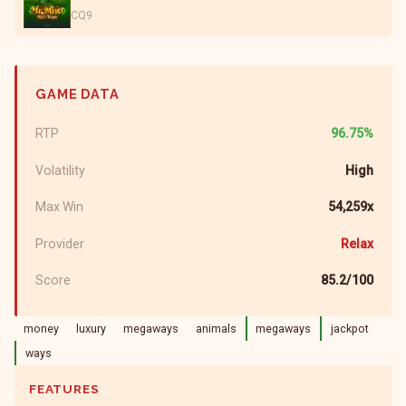
CQ9
GAME DATA
RTP
96.75%
Volatility
High
Max Win
54,259x
Provider
Relax
Score
85.2/100
money
luxury
megaways
animals
megaways
jackpot
ways
FEATURES