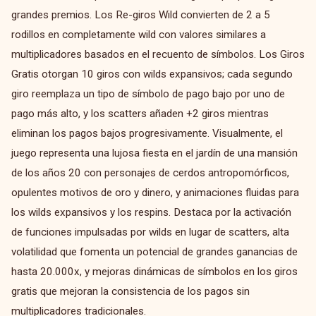
grandes premios. Los Re-giros Wild convierten de 2 a 5
rodillos en completamente wild con valores similares a
multiplicadores basados en el recuento de símbolos. Los Giros
Gratis otorgan 10 giros con wilds expansivos; cada segundo
giro reemplaza un tipo de símbolo de pago bajo por uno de
pago más alto, y los scatters añaden +2 giros mientras
eliminan los pagos bajos progresivamente. Visualmente, el
juego representa una lujosa fiesta en el jardín de una mansión
de los años 20 con personajes de cerdos antropomórficos,
opulentes motivos de oro y dinero, y animaciones fluidas para
los wilds expansivos y los respins. Destaca por la activación
de funciones impulsadas por wilds en lugar de scatters, alta
volatilidad que fomenta un potencial de grandes ganancias de
hasta 20.000x, y mejoras dinámicas de símbolos en los giros
gratis que mejoran la consistencia de los pagos sin
multiplicadores tradicionales.