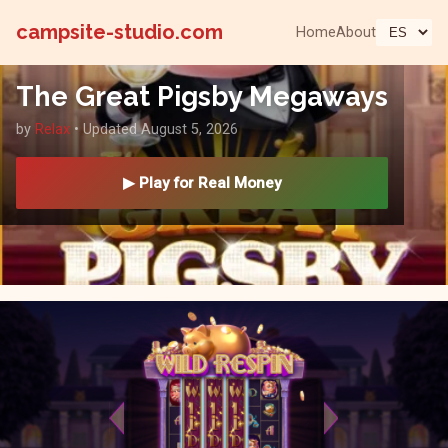
campsite-studio.com
Home
About
The Great Pigsby Megaways
by
Relax
• Updated August 5, 2026
▶ Play for Real Money