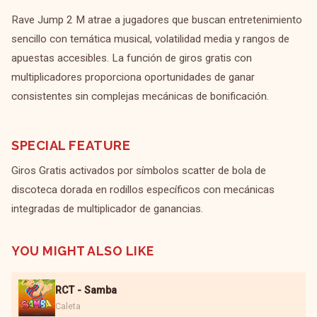
Rave Jump 2 M atrae a jugadores que buscan entretenimiento
sencillo con temática musical, volatilidad media y rangos de
apuestas accesibles. La función de giros gratis con
multiplicadores proporciona oportunidades de ganar
consistentes sin complejas mecánicas de bonificación.
SPECIAL FEATURE
Giros Gratis activados por símbolos scatter de bola de
discoteca dorada en rodillos específicos con mecánicas
integradas de multiplicador de ganancias.
YOU MIGHT ALSO LIKE
RCT - Samba
Caleta