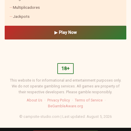
Multiplicadores
Jackpots
▶ Play Now
18+
This website is for informational and entertainment purposes only.
We do not operate gambling services. All games are property of
their respective developers. Please gamble responsibly.
About Us
·
Privacy Policy
·
Terms of Service
·
BeGambleAware.org
© campsite-studio.com | Last updated: August 5, 2026