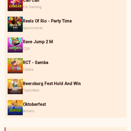
Can Can
KA Gaming
Reels Of Rio - Party Time
Spinomenal
Rave Jump 2 M
CQ9
RCT - Samba
Caleta
Beersburg Fest Hold And Win
1spin4win
Oktoberfest
Amatic