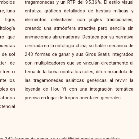
ímbolos
 visual
re, luna
ticas y
 tigre,
onales,
tología
lla sin
ero que
rrativa
puestas
ánica de
 de sol
egrados
tter de
ente al
 tres o
ndola de
nte los
ivir la
oles en
emática
atorios
precisa en lugar de tropos orientales generales.
tencial
s 243 formas de ganar y su volatilidad media que equilibra