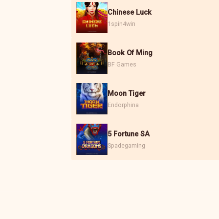
Chinese Luck
1spin4win
Book Of Ming
BF Games
Moon Tiger
Endorphina
5 Fortune SA
Spadegaming