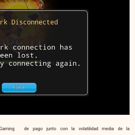
 Gaming
a de la