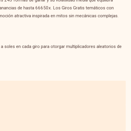
anancias de hasta 66650x. Los Giros Gratis temáticos con
emoción atractiva inspirada en mitos sin mecánicas complejas.
a a soles en cada giro para otorgar multiplicadores aleatorios de