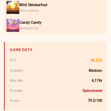
Wild Oktoberfest
Retro Gaming
Candy Candy
Spadegaming
GAME DATA
RTP
96.22%
Volatility
Medium
Max Win
6,119x
Provider
Spinomenal
Score
79.2/100