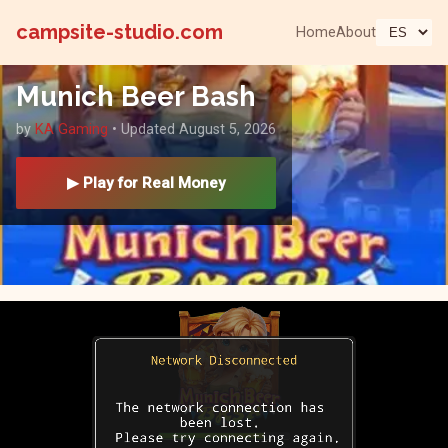
campsite-studio.com
Home
About
Munich Beer Bash
by
KA Gaming
• Updated August 5, 2026
▶ Play for Real Money