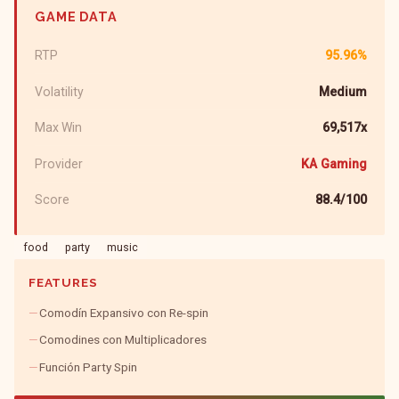
GAME DATA
RTP
95.96%
Volatility
Medium
Max Win
69,517x
Provider
KA Gaming
Score
88.4/100
food
party
music
FEATURES
Comodín Expansivo con Re-spin
Comodines con Multiplicadores
Función Party Spin