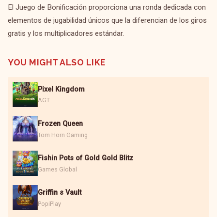
El Juego de Bonificación proporciona una ronda dedicada con
elementos de jugabilidad únicos que la diferencian de los giros
gratis y los multiplicadores estándar.
YOU MIGHT ALSO LIKE
Pixel Kingdom
AGT
Frozen Queen
Tom Horn Gaming
Fishin Pots of Gold Gold Blitz
Games Global
Griffin s Vault
PopiPlay