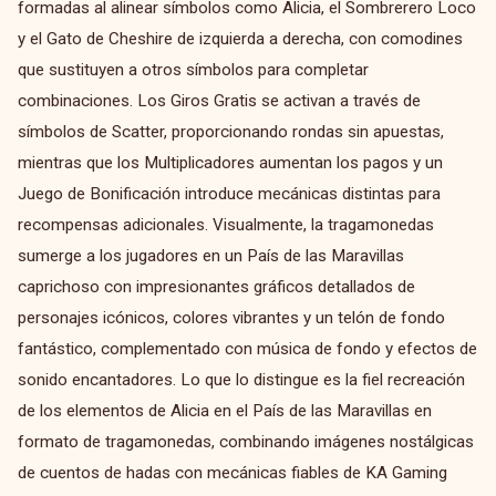
formadas al alinear símbolos como Alicia, el Sombrerero Loco
y el Gato de Cheshire de izquierda a derecha, con comodines
que sustituyen a otros símbolos para completar
combinaciones. Los Giros Gratis se activan a través de
símbolos de Scatter, proporcionando rondas sin apuestas,
mientras que los Multiplicadores aumentan los pagos y un
Juego de Bonificación introduce mecánicas distintas para
recompensas adicionales. Visualmente, la tragamonedas
sumerge a los jugadores en un País de las Maravillas
caprichoso con impresionantes gráficos detallados de
personajes icónicos, colores vibrantes y un telón de fondo
fantástico, complementado con música de fondo y efectos de
sonido encantadores. Lo que lo distingue es la fiel recreación
de los elementos de Alicia en el País de las Maravillas en
formato de tragamonedas, combinando imágenes nostálgicas
de cuentos de hadas con mecánicas fiables de KA Gaming