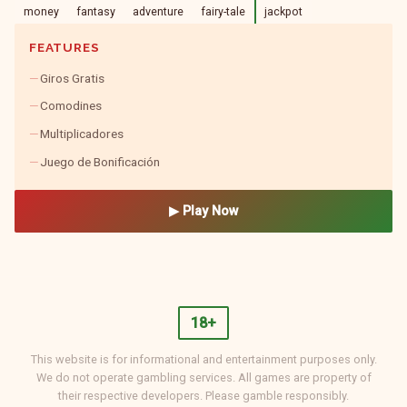
money
fantasy
adventure
fairy-tale
jackpot
FEATURES
Giros Gratis
Comodines
Multiplicadores
Juego de Bonificación
▶ Play Now
18+
This website is for informational and entertainment purposes only.
We do not operate gambling services. All games are property of
their respective developers. Please gamble responsibly.