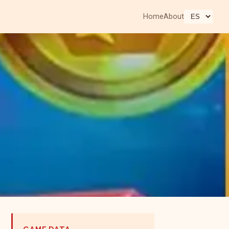
Home
About