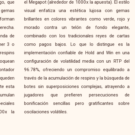
go, que
l estilo
, gemas
n gemas
forman
 rojo y
erecha.
gante,
onda de
 cartas
ner 3 o
 es la
respins
 en una
loquean
RTP del
contador
brado a
 queden
queda de
te esta
yendo a
cumulan
nes de
eciales
s sobre
00x la
oscilaciones volátiles.