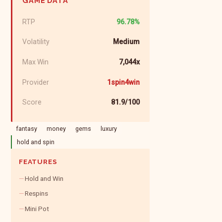
GAME DATA
RTP
96.78%
Volatility
Medium
Max Win
7,044x
Provider
1spin4win
Score
81.9/100
fantasy
money
gems
luxury
hold and spin
FEATURES
Hold and Win
Respins
Mini Pot