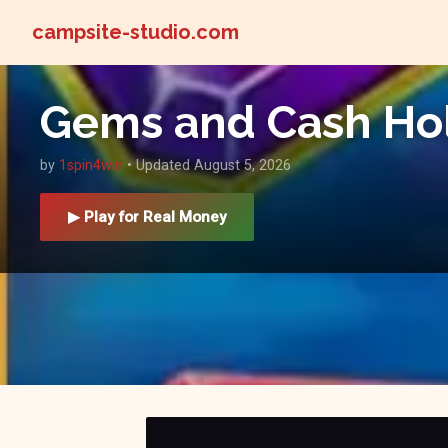
campsite-studio.com
Gems and Cash Ho
by
1spin4win
• Updated August 5, 2026
▶ Play for Real Money