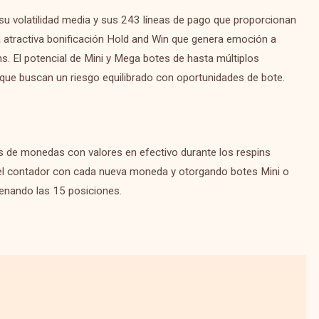
u volatilidad media y sus 243 líneas de pago que proporcionan
 atractiva bonificación Hold and Win que genera emoción a
s. El potencial de Mini y Mega botes de hasta múltiplos
 que buscan un riesgo equilibrado con oportunidades de bote.
s de monedas con valores en efectivo durante los respins
el contador con cada nueva moneda y otorgando botes Mini o
lenando las 15 posiciones.