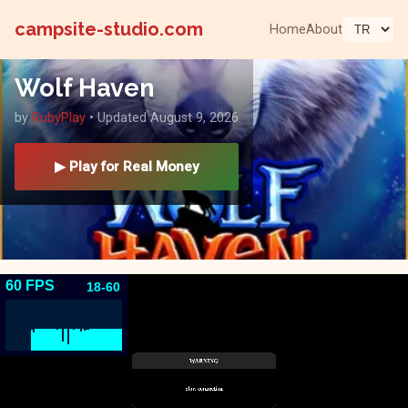
campsite-studio.com
Home
About
Wolf Haven
by
RubyPlay
• Updated August 9, 2026
▶ Play for Real Money