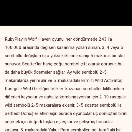
RubyPlay'in Wolf Haven oyunu, her döndürmede 243 ila
100.000 arasında değişen kazanma yolları sunan, 3, 4 veya 5
sembollü değişken sıra yüksekliklerine sahip 5 makaralı bir slot
sunuyor. Scatter'lar hariç çoğu sembol çift olarak görünür, bu
da daha büyük ödemeler sağlar. Ay wild sembolü 2-5
makaralarda yerini alır ve 5. makaradaki kırmızı Wild Activator,
Rastgele Wild Özelliğini tetikler: kazanan semboller kilitlenirken
diğerleri kaybolur ve daha iyi kombinasyonlar için 2-10 rastgele
wild sembolü 2-5 makaralara eklenir. 3-5 scatter sembolü ile
Serbest Dönüşler etkinleşir; burada oyuncular üç sonuçtan birini
seçmek için değerli taşları eşleştirir ve gelişmiş bonuslar
kazanır. 5. makaradaki Yakut Para sembolleri sol taraftaki bir