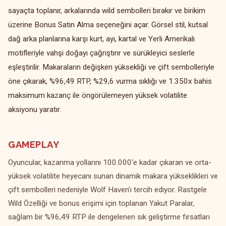
sayaçta toplanır, arkalarında wild sembolleri bırakır ve birikim
üzerine Bonus Satın Alma seçeneğini açar. Görsel stil, kutsal
dağ arka planlarına karşı kurt, ayı, kartal ve Yerli Amerikalı
motifleriyle vahşi doğayı çağrıştırır ve sürükleyici seslerle
eşleştirilir. Makaraların değişken yüksekliği ve çift sembolleriyle
öne çıkarak, %96,49 RTP, %29,6 vurma sıklığı ve 1.350x bahis
maksimum kazanç ile öngörülemeyen yüksek volatilite
aksiyonu yaratır.
GAMEPLAY
Oyuncular, kazanma yollarını 100.000'e kadar çıkaran ve orta-
yüksek volatilite heyecanı sunan dinamik makara yükseklikleri ve
çift sembolleri nedeniyle Wolf Haven'ı tercih ediyor. Rastgele
Wild Özelliği ve bonus erişimi için toplanan Yakut Paralar,
sağlam bir %96,49 RTP ile dengelenen sık geliştirme fırsatları