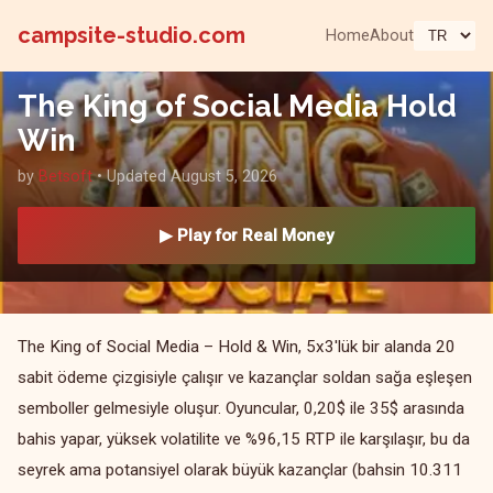
campsite-studio.com
Home
About
The King of Social Media Hold
Win
by
Betsoft
• Updated August 5, 2026
▶ Play for Real Money
The King of Social Media – Hold & Win, 5x3'lük bir alanda 20
sabit ödeme çizgisiyle çalışır ve kazançlar soldan sağa eşleşen
semboller gelmesiyle oluşur. Oyuncular, 0,20$ ile 35$ arasında
bahis yapar, yüksek volatilite ve %96,15 RTP ile karşılaşır, bu da
seyrek ama potansiyel olarak büyük kazançlar (bahsin 10.311