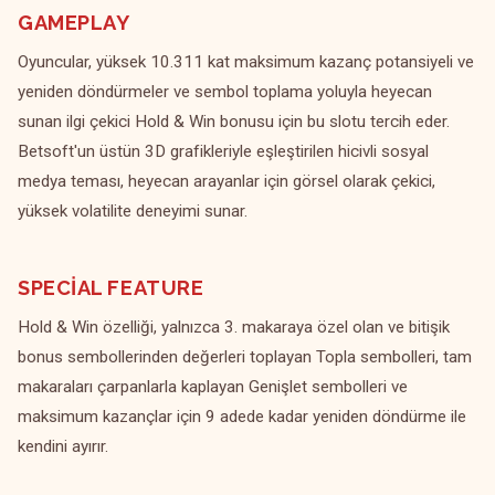
GAMEPLAY
Oyuncular, yüksek 10.311 kat maksimum kazanç potansiyeli ve
yeniden döndürmeler ve sembol toplama yoluyla heyecan
sunan ilgi çekici Hold & Win bonusu için bu slotu tercih eder.
Betsoft'un üstün 3D grafikleriyle eşleştirilen hicivli sosyal
medya teması, heyecan arayanlar için görsel olarak çekici,
yüksek volatilite deneyimi sunar.
SPECIAL FEATURE
Hold & Win özelliği, yalnızca 3. makaraya özel olan ve bitişik
bonus sembollerinden değerleri toplayan Topla sembolleri, tam
makaraları çarpanlarla kaplayan Genişlet sembolleri ve
maksimum kazançlar için 9 adede kadar yeniden döndürme ile
kendini ayırır.