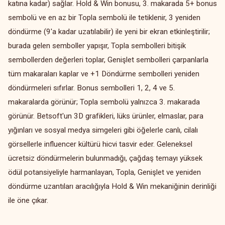
katına kadar) sağlar. Hold & Win bonusu, 3. makarada 5+ bonus
sembolü ve en az bir Topla sembolü ile tetiklenir, 3 yeniden
döndürme (9'a kadar uzatılabilir) ile yeni bir ekran etkinleştirilir;
burada gelen semboller yapışır, Topla sembolleri bitişik
sembollerden değerleri toplar, Genişlet sembolleri çarpanlarla
tüm makaraları kaplar ve +1 Döndürme sembolleri yeniden
döndürmeleri sıfırlar. Bonus sembolleri 1, 2, 4 ve 5.
makaralarda görünür; Topla sembolü yalnızca 3. makarada
görünür. Betsoft'un 3D grafikleri, lüks ürünler, elmaslar, para
yığınları ve sosyal medya simgeleri gibi öğelerle canlı, cilalı
görsellerle influencer kültürü hicvi tasvir eder. Geleneksel
ücretsiz döndürmelerin bulunmadığı, çağdaş temayı yüksek
ödül potansiyeliyle harmanlayan, Topla, Genişlet ve yeniden
döndürme uzantıları aracılığıyla Hold & Win mekaniğinin derinliği
ile öne çıkar.