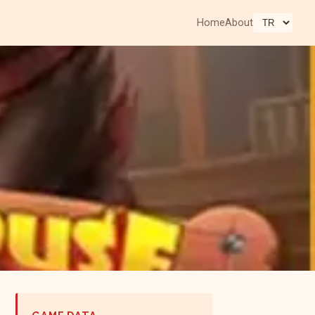
Home
About