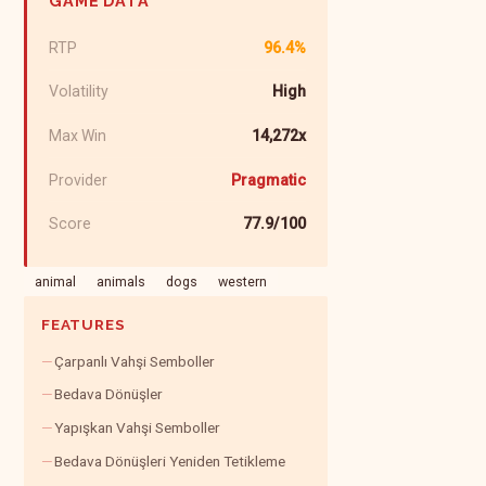
GAME DATA
RTP
96.4%
Volatility
High
Max Win
14,272x
Provider
Pragmatic
Score
77.9/100
animal
animals
dogs
western
FEATURES
Çarpanlı Vahşi Semboller
Bedava Dönüşler
Yapışkan Vahşi Semboller
Bedava Dönüşleri Yeniden Tetikleme