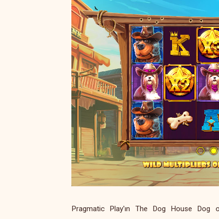
Pragmatic Play'ın The Dog House Dog o
görünen tüm çarpan değerlerini ikiye katlayan