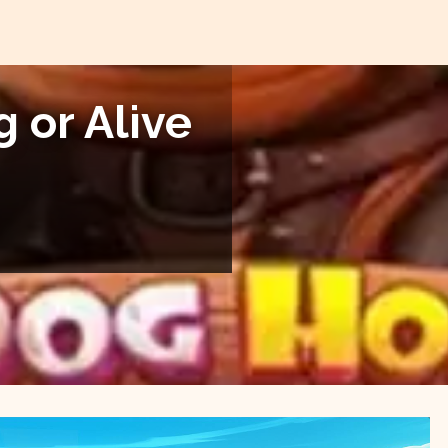
 or Alive