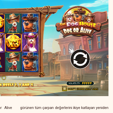
r Alive
 yeniden