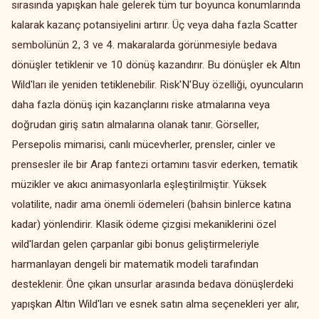
sırasında yapışkan hale gelerek tüm tur boyunca konumlarında
kalarak kazanç potansiyelini artırır. Üç veya daha fazla Scatter
sembolünün 2, 3 ve 4. makaralarda görünmesiyle bedava
dönüşler tetiklenir ve 10 dönüş kazandırır. Bu dönüşler ek Altın
Wild'ları ile yeniden tetiklenebilir. Risk'N'Buy özelliği, oyuncuların
daha fazla dönüş için kazançlarını riske atmalarına veya
doğrudan giriş satın almalarına olanak tanır. Görseller,
Persepolis mimarisi, canlı mücevherler, prensler, cinler ve
prensesler ile bir Arap fantezi ortamını tasvir ederken, tematik
müzikler ve akıcı animasyonlarla eşleştirilmiştir. Yüksek
volatilite, nadir ama önemli ödemeleri (bahsin binlerce katına
kadar) yönlendirir. Klasik ödeme çizgisi mekaniklerini özel
wild'lardan gelen çarpanlar gibi bonus geliştirmeleriyle
harmanlayan dengeli bir matematik modeli tarafından
desteklenir. Öne çıkan unsurlar arasında bedava dönüşlerdeki
yapışkan Altın Wild'ları ve esnek satın alma seçenekleri yer alır,