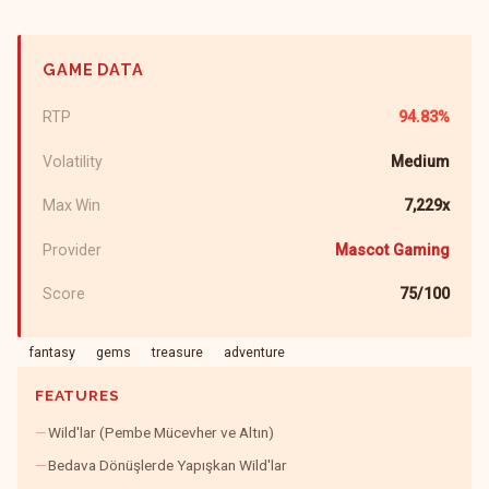
GAME DATA
RTP
94.83%
Volatility
Medium
Max Win
7,229x
Provider
Mascot Gaming
Score
75/100
fantasy
gems
treasure
adventure
FEATURES
Wild'lar (Pembe Mücevher ve Altın)
Bedava Dönüşlerde Yapışkan Wild'lar