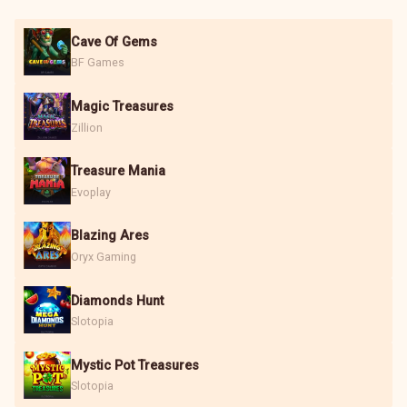
Cave Of Gems
BF Games
Magic Treasures
Zillion
Treasure Mania
Evoplay
Blazing Ares
Oryx Gaming
Diamonds Hunt
Slotopia
Mystic Pot Treasures
Slotopia