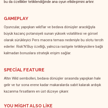
bu da özellikler tetiklendiğinde ana oyun etkileşimini artırır.
GAMEPLAY
Oyuncular, yapışkan wild'lar ve bedava dönüşler aracılığıyla
büyük kazanç potansiyeli sunan yüksek volatilitesi ve görsel
olarak sürükleyici Pers macera teması nedeniyle bu slotu tercih
ederler. Risk'N'Buy özelliği, yalnızca rastgele tetikleyicilere bağlı
kalmadan bonuslara stratejik erişim sağlar.
SPECIAL FEATURE
Altın Wild sembolleri, bedava dönüşler sırasında yapışkan hale
gelir ve tur sona erene kadar makaralarda sabit kalarak ardışık
kazanma fırsatlarını en üst düzeye çıkarır.
YOU MIGHT ALSO LIKE