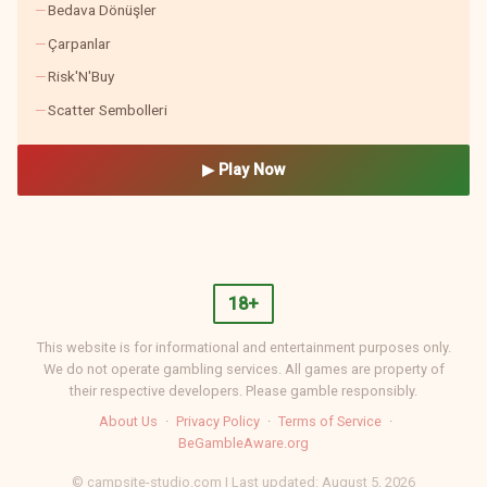
Bedava Dönüşler
Çarpanlar
Risk'N'Buy
Scatter Sembolleri
▶ Play Now
18+
This website is for informational and entertainment purposes only.
We do not operate gambling services. All games are property of
their respective developers. Please gamble responsibly.
About Us
·
Privacy Policy
·
Terms of Service
·
BeGambleAware.org
© campsite-studio.com | Last updated: August 5, 2026