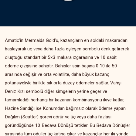
Amatic'in Mermaids Gold'u, kazançların en soldaki makaradan
başlayarak üç veya daha fazla eşleşen sembolü denk getirerek
oluştuğu standart bir 5x3 makara ızgarasına ve 10 sabit
ödeme çizgisine sahiptir. Bahisler spin başına 0,10 ile 50
arasında değişir ve orta volatilite, daha büyük kazanç
potansiyeliyle birlikte sık orta düzey ödemeler sağlar. Vahşi
Deniz Kızı sembolü diğer simgelerin yerine geçer ve
tamamladığı herhangi bir kazanan kombinasyonu ikiye katlar,
Hazine Sandığı ise Konumdan bağımsız olarak ödeme yapan
Dağılım (Scatter) görevi görür ve üç veya daha fazlası
göründüğünde 10 Bedava Dönüşü tetikler. Bu Bedava Dönüşler
sırasında tüm ödüller üç katına çıkar ve kazançlar her iki yönde