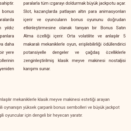
hiptir.
tu açar.
 bonus
yonları
ralarda
oğrudan
 yıldız
s Satın
panlara
aşılır 5
ya daha
endirici
ir yere
iklerle
lerinin
taljisi
eniden
karışımı sunar.
nlaşılır mekaniklerle klasik meyve makinesi estetiği arayan
gili oynanışın yüksek çarpanlı bonus sembolleri ve büyük jackpot
gili oyuncular için dengeli bir heyecan yaratır.