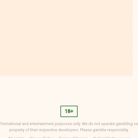
18+
informational and entertainment purposes only. We do not operate gambling se
property of their respective developers. Please gamble responsibly.