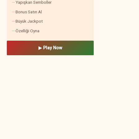
Yapışkan Semboller
Bonus Satın Al
Büyük Jackpot
Özelliği Oyna
▶ Play Now