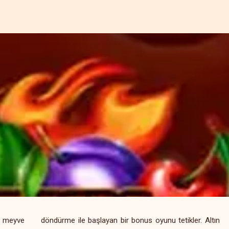
ik meyve
r. Altın