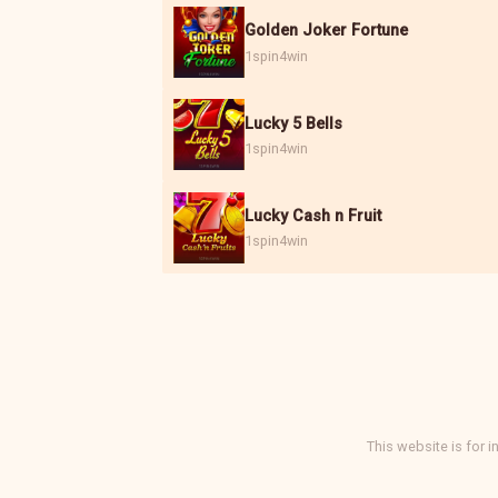
Golden Joker Fortune
1spin4win
Lucky 5 Bells
1spin4win
Lucky Cash n Fruit
1spin4win
This website is for 