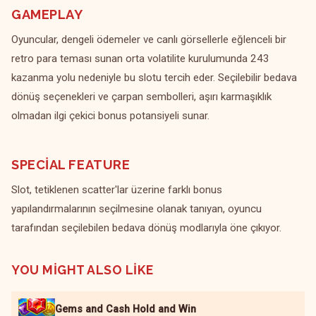
GAMEPLAY
Oyuncular, dengeli ödemeler ve canlı görsellerle eğlenceli bir
retro para teması sunan orta volatilite kurulumunda 243
kazanma yolu nedeniyle bu slotu tercih eder. Seçilebilir bedava
dönüş seçenekleri ve çarpan sembolleri, aşırı karmaşıklık
olmadan ilgi çekici bonus potansiyeli sunar.
SPECIAL FEATURE
Slot, tetiklenen scatter'lar üzerine farklı bonus
yapılandırmalarının seçilmesine olanak tanıyan, oyuncu
tarafından seçilebilen bedava dönüş modlarıyla öne çıkıyor.
YOU MIGHT ALSO LIKE
Gems and Cash Hold and Win