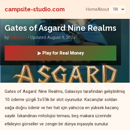
campsite-studio.com
Home
About
Gates of Asgard Nine Realms
by
Galaxsys
• Updated August 9, 2026
▶ Play for Real Money
Gates of Asgard: Nine Realms, Galaxsys tarafından geliştirilmiş
10 ödeme çizgili 3x5'lik bir slot oyunudur. Kazançlar soldan
sağa doğru ödenir ve her hat için yalnızca en yüksek kazanç
sayılır. İskandinav mitolojisi teması, beş makara üzerinde
etkileyici görseller ve zengin bir dünya inşasıyla sunulur.