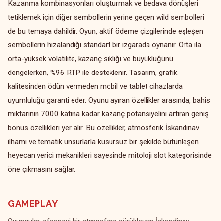
Kazanma kombinasyonları oluşturmak ve bedava dönüşleri
tetiklemek için diğer sembollerin yerine geçen wild sembolleri
de bu temaya dahildir. Oyun, aktif ödeme çizgilerinde eşleşen
sembollerin hizalandığı standart bir ızgarada oynanır. Orta ila
orta-yüksek volatilite, kazanç sıklığı ve büyüklüğünü
dengelerken, %96 RTP ile desteklenir. Tasarım, grafik
kalitesinden ödün vermeden mobil ve tablet cihazlarda
uyumluluğu garanti eder. Oyunu ayıran özellikler arasında, bahis
miktarının 7000 katına kadar kazanç potansiyelini artıran geniş
bonus özellikleri yer alır. Bu özellikler, atmosferik İskandinav
ilhamı ve tematik unsurlarla kusursuz bir şekilde bütünleşen
heyecan verici mekanikleri sayesinde mitoloji slot kategorisinde
öne çıkmasını sağlar.
GAMEPLAY