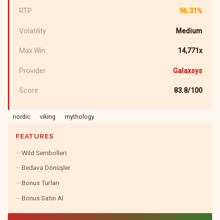
RTP
96.31%
Volatility
Medium
Max Win
14,771x
Provider
Galaxsys
Score
83.8/100
nordic
viking
mythology
FEATURES
Wild Sembolleri
Bedava Dönüşler
Bonus Turları
Bonus Satın Al