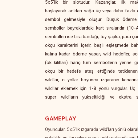
5x5'lik bir slotudur. Kazançlar, ilk ma
Bahisler 0.25 ile 125 arasında değişir,
başlayarak soldan sağa üç veya daha fazla 
volatilite, %96.07 RTP, %21.36 isabet oranı v
sembol gelmesiyle oluşur. Düşük ödeme
maksimum kazanç sunar. Görsel stil,
semboller bayraklardaki kart sıralarıdır (10-
çerçeveler, orman arka planı ve şapkalar ile ok k
sembolleri ise bira bardağı, tüy şapka, para ça
gibi Robin Hood'dan ilham alan unsurlarla S
okçu karakterini içerir, beşli eşleşmede ba
Ormanı macerasını çağrıştırır; animasyonlar,
katına kadar ödeme yapar; wild hedefler, sca
hedeflere ok atmasını içerir. Yönlü süp
(ok kılıfları) hariç tüm sembollerin yerine 
mekanikleriyle standart wild ikamele
okçu bir hedefe ateş ettiğinde tetiklene
farklılaşarak wild kapsamını dinamik olarak gen
wild'lar, o yollar boyunca ızgaranın kenarın
ancak ödeme tablosu primler için olağanü
wild'lar eklemek için 1-8 yönü vurgular. Üç 
süper wild'ların yükseltildiği ve ekstra sp
GAMEPLAY
Oyuncular, 5x5'lik ızgarada wild'ları yönlü ola
volatilite ve ilgi çekici süper wild mekaniği i