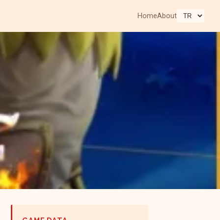
Home
About