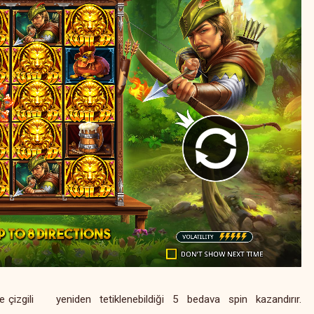
 çizgili
ndırır.