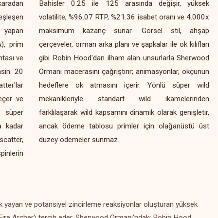
karadan
 yüksek
eşleşen
e 4.000x
 yapan
 ahşap
A), prim
ılıfları
ntası ve
herwood
hsin 20
 okçunun
tter'lar
er wild
geçer ve
rinden
n süper
işletir,
a kadar
stü üst
scatter,
düzey ödemeler sunmaz.
inlerin
rak yayan ve potansiyel zincirleme reaksiyonlar oluşturan yüksek
çin Fire Archer'ı tercih eder. Sherwood Ormanı'ndaki Robin Hood