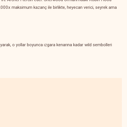
.000x maksimum kazanç ile birlikte, heyecan verici, seyrek ama
ayarak, o yollar boyunca ızgara kenarına kadar wild sembolleri