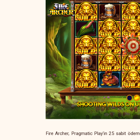
Fire Archer, Pragmatic Play'in 25 sabit ödeme
yeniden tetiklenebildiği 5 bedava spin kaza