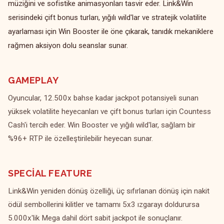
müziğini ve sofistike animasyonları tasvir eder. Link&Win
serisindeki çift bonus turları, yığılı wild'lar ve stratejik volatilite
ayarlaması için Win Booster ile öne çıkarak, tanıdık mekaniklere
rağmen aksiyon dolu seanslar sunar.
GAMEPLAY
Oyuncular, 12.500x bahse kadar jackpot potansiyeli sunan
yüksek volatilite heyecanları ve çift bonus turları için Countess
Cash'i tercih eder. Win Booster ve yığılı wild'lar, sağlam bir
%96+ RTP ile özelleştirilebilir heyecan sunar.
SPECIAL FEATURE
Link&Win yeniden dönüş özelliği, üç sıfırlanan dönüş için nakit
ödül sembollerini kilitler ve tamamı 5x3 ızgarayı doldurursa
5.000x'lik Mega dahil dört sabit jackpot ile sonuçlanır.