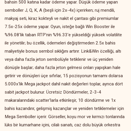
bahsin 500 katına kadar ödeme yapar. Düşük ödeme yapan
semboller J, Q, K, A (beşli için 2x-4x) içerirken; ruj mendili,
makyaj seti, kiraz kokteyli ve nakit el çantası gibi premiumlar
7.5x-25x ödeme yapar. Oyun, isteğe bağlı Win Booster ile
%96.08'lik taban RTP'nin %96.33'e yükseldiği yüksek volatilite
ile yönetilir; bu özellik, ödemeleri değiştirmeden 2.5x bahis
maliyetiyle bonus sembol sıklığını artırır. Link&Win özelliği, altı
veya daha fazla jeton sembolüyle tetiklenir ve üç yeniden
dönüşle başlar; daha fazla jeton gelmesi onları yapışkan hale
getirir ve dönüşleri üçe sıfırlar, 15 pozisyonun tamamı dolarsa
5.000x'lik Mega jackpot dahil nakit değerleri toplar, ayrıca dört
sabit jackpot bulunur. Ücretsiz Döndürmeler, 2-3-4
makaralarındaki scatter'larla etkinleşir, 10 döndürme ve 1x
bahis kazandırır, gelişmiş kazançlar ve yeniden tetiklemeler için
Mega Semboller içerir. Görseller, koyu mor ve kırmızı tonlarında
lüks bir kumarhane içini, cilalı sanatı, caz dolu büyük orkestra