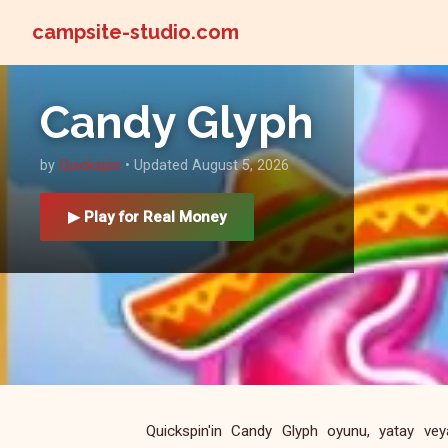
campsite-studio.com
Candy Glyph
by
Quickspin
• Updated August 5, 2026
▶ Play for Real Money
Quickspin'in Candy Glyph oyunu, yatay vey