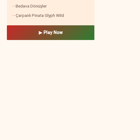
Bedava Dönüşler
Çarpanlı Pinata Glyph Wild
▶ Play Now