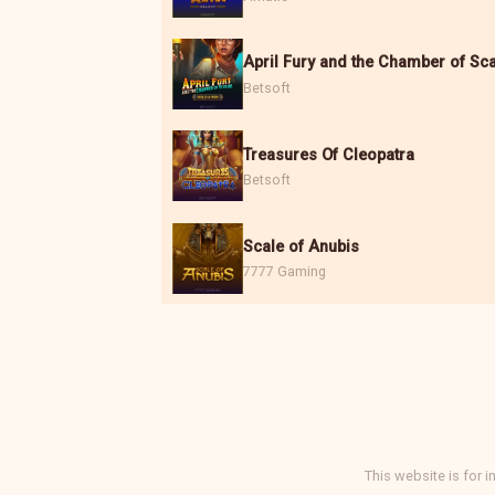
April Fury and the Chamber of Sc
Betsoft
Treasures Of Cleopatra
Betsoft
Scale of Anubis
7777 Gaming
This website is for 