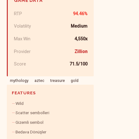
GAME DATA
RTP
94.46%
Volatility
Medium
Max Win
4,550x
Provider
Zillion
Score
71.5/100
mythology
aztec
treasure
gold
FEATURES
Wild
Scatter sembolleri
Gizemli sembol
Bedava Dönüşler