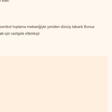
p eder.
a sembol toplama mekaniğiyle yeniden dönüş tabanlı Bonus
 için rastgele etkinleşir.