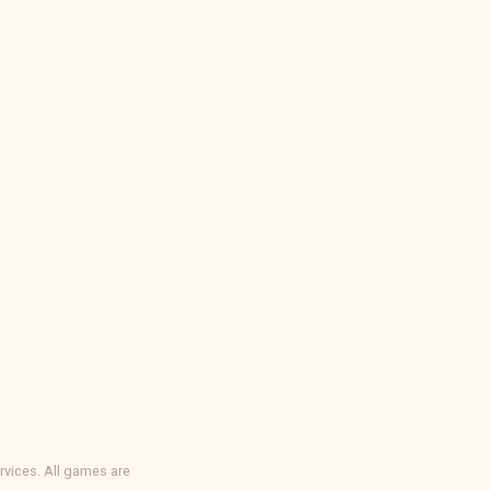
rvices. All games are