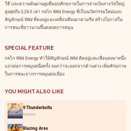
วิธี และความผันผวนสูงที่มอบศักยภาพในการจ่ายเงินรางวัลใหญ่
สูงสุดถึง 3,265 เท่า กลไก Wild Energy ที่เป็นนวัตกรรมใหม่มอบ
สัญลักษณ์ Wild ที่คงอยู่และเคลื่อนที่ลงมาตามรีล สร้างโอกาสใน
การชนะที่ยาวนานขึ้นตลอดการหมุน
SPECIAL FEATURE
กลไก Wild Energy ทำให้สัญลักษณ์ Wild ติดอยู่และเลื่อนลงมาหนึ่ง
แถวต่อการหมุนหนึ่งครั้ง จนกว่าจะออกจากด้านล่าง เพิ่มศักยภาพ
ในการชนะจากการหมุนต่อเนื่อง
YOU MIGHT ALSO LIKE
9 Thunderbolts
Gamzix
Blazing Ares