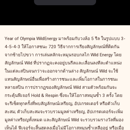
Year of Olympia WildEnergy มาพร้อมกับวงล้อ 5 รีล ในรูปแบบ 3-
4-5-4-3 ให้โอกาสชนะ 720 วิธีจากการเรียงสัญลักษณ์ที่ติดกัน
จากซ้ายไปขวา การเล่นหลักจะหมุนรอบกลไก Wild Energy โดย
สัญลักษณ์ Wild ที่ปรากฏจะคงอยู่บนรีลและเลื่อนลงทีละตำแหน่ง
ในแต่ละสปินจนกว่าจะออกจากด้านล่าง สัญลักษณ์ Wild จะใช้
แทนสัญลักษณ์อื่นเพื่อสร้างการชนะและเพิ่มโอกาสในการชนะ
หลายสปิน การปรากฏของสัญลักษณ์ Wild สามตัวพร้อมกันจะ
กระตุ้นฟีเจอร์ Hold & Respin ซึ่งจะให้โอกาสหมุนซ้ำ 3 ครั้ง โดย
จะรีเซ็ตทุกครั้งที่พบสัญลักษณ์เหรียญ, อัปเกรดเดอร์ หรือตัวเก็บ
สะสม; ตัวเก็บสะสมจะรวบรวมมูลค่าเหรียญ, อัปเกรดเดอร์จะเพิ่ม
มูลค่าเหรียญทั้งหมด และสัญลักษณ์ Wild จะรวบรวมรางวัลที่มอง
เห็นได้ ฟีเจอร์จะสิ้นสุดลงเมื่อไม่มีโอกาสหมุนซ้ำเหลืออยู่ หรือเมื่อ