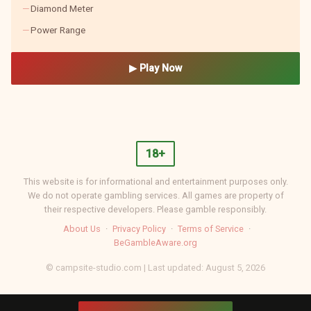
Diamond Meter
Power Range
▶ Play Now
18+
This website is for informational and entertainment purposes only.
We do not operate gambling services. All games are property of
their respective developers. Please gamble responsibly.
About Us
·
Privacy Policy
·
Terms of Service
·
BeGambleAware.org
© campsite-studio.com | Last updated: August 5, 2026